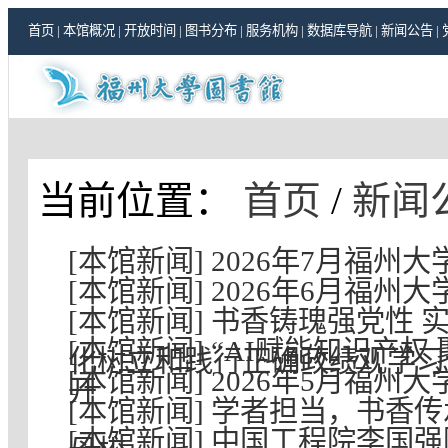
首页
|
本馆概况
|
开放时间
|
图书分布
|
服务机构
|
数据库导航
|
新闻公告
|
当前位置：
首页
/
新闻
[本馆新闻] 2026年7月福州
[本馆新闻] 2026年6月福
[本馆新闻] 书香铸瑰强党性
[本馆新闻] “AI赋能知识产
化树立和践行正确政绩观学习
[本馆新闻] 2026年5月福
开
[本馆新闻] 学者担当，书香
[本馆新闻] 中国工程院李国