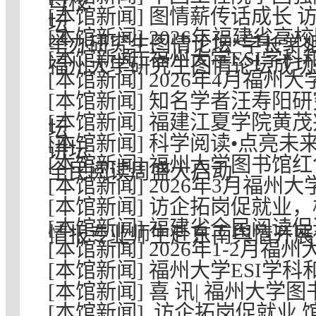
母校
[本馆新闻] 图情薪传话成长
坛
[本馆新闻] 2026年福建省
举办研究生图情论坛“学长学
[本馆新闻] 福州大学ESI学
福州大学研究生图情论坛成功
[本馆新闻] 2026年4月福
[本馆新闻] 知名学者汪寿阳
[本馆新闻] 福建江夏学院黄
坛
[本馆新闻] 科学阅读•点亮未
讲坛
[本馆新闻] 福州大学图书馆
全民阅读周盛大启动
[本馆新闻] 2026年3月福
[本馆新闻] 访企拓岗促就业
[本馆新闻] 福建省全民阅读
情报专业师生赴东南舆情开展
[本馆新闻] 2026年1-2月
[本馆新闻] 福州大学ESI学
[本馆新闻] 喜 讯| 福州大
[本馆新闻] 访企拓岗促就业