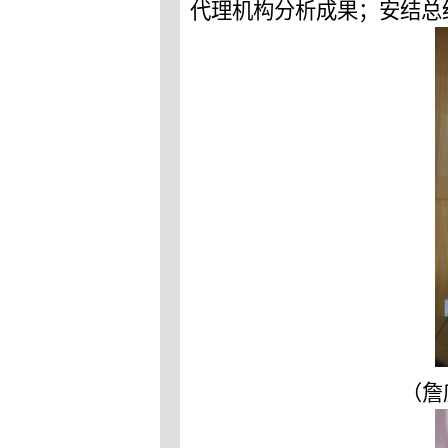
代理机构分析成果；安结总
（
詹