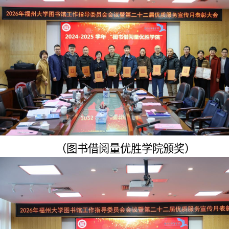
（
图书借阅量优胜学院
颁奖）