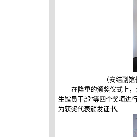
（
安结副
馆
在隆重的颁奖
仪式上
，
生馆员干部”等四个奖项进
为获奖代表颁发证书。