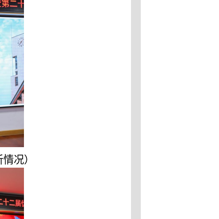
析
情况
）