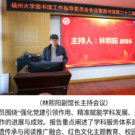
（林熙阳副馆长主持会议）
员
围绕
“
强化党建引领作用、精准赋能学科发展、
工作的进展与成效。报告
重点
阐述
了学科服务体系
遗传承与阅读推广融合、红色文化主题教育、校