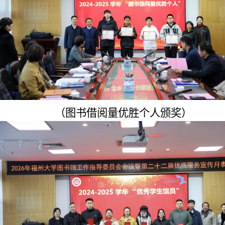
（
图书借阅量优胜个人
颁奖）