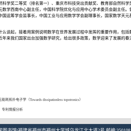
然科学奖二等奖（排名第一）、重庆市科技突出贡献奖、教育部自然科学
元数学西南中心副主任，中国科学院优化与应用中心学术委员会副主任。
中国运筹学会监事长，中国工业与应用数学学会副理事长，国家数学天元
什么谈起，接着用案例说明数学在世界发展过程中发挥的重要作用，包括
近年来我们国家出台加强数学研究，给出很多政策，数学迎来了发展的春
学（Towards dissipationless topotronics）
：专利情报分析
 福州大学图书馆(福建省福州市福州大学城乌龙江北大道2号 邮编:350108 电